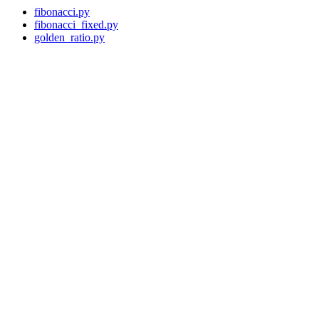
fibonacci.py
fibonacci_fixed.py
golden_ratio.py